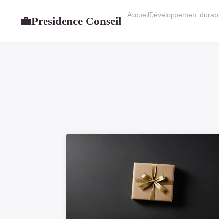
Accueil
Développement durab
Presidence Conseil
💼
23 JANVIER 2025
5 stratégies financières
essentielles pour garantir l
croissance de votre
entreprise
6 min de lecture →