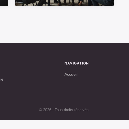
14 FÉVRIER 2025
Séminaire résidentiel : vivez
une expérience unique en
équipe
7 min de lecture →
NAVIGATION
Accueil
re
© 2026 · Tous droits réservés.