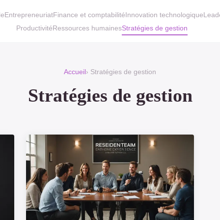
le
Entrepreneuriat
Finance et comptabilité
Innovation technologique
Lead
Productivité
Ressources humaines
Stratégies de gestion
Accueil
› Stratégies de gestion
Stratégies de gestion
23 JANVIER 2025
Comment optimiser la
a
gestion des ressources
humaines pour améliorer la
productivité
6 min de lecture →