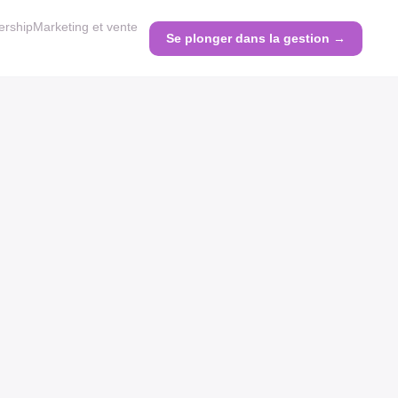
ership
Marketing et vente
Se plonger dans la gestion →
23 JANVIER 2025
Les meilleures pratiques
pour une stratégie de
marketing efficace en
entreprise
8 min de lecture →