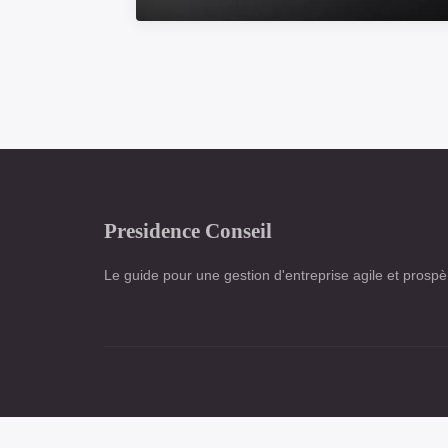
8 SEPTEMBRE 2025
Quelles idées originales
pour un cadeau de fin
d'année en entreprise ?
5 min de lecture →
Presidence Conseil
Le guide pour une gestion d'entreprise agile et prospè